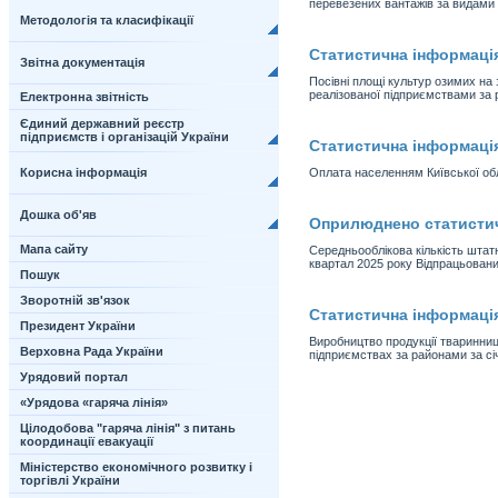
перевезених вантажів за видами 
Методологія та класифікації
Статистична інформаці
Звітна документація
Посівні площі культур озимих на 
реалізованої підприємствами за 
Електронна звітність
Єдиний державний реєстр
підприємств і організацій України
Статистична інформаці
Корисна інформація
Оплата населенням Київської обл
Дошка об'яв
Оприлюднено статистичн
Мапа сайту
Середньооблікова кількість штатн
квартал 2025 року Відпрацьовани
Пошук
Зворотній зв'язок
Статистична інформаці
Президент України
Виробництво продукції тваринницт
Верховна Рада України
підприємствах за районами за сі
Урядовий портал
«Урядова «гаряча лінія»
Цілодобова "гаряча лінія" з питань
координації евакуації
Міністерство економічного розвитку і
торгівлі України