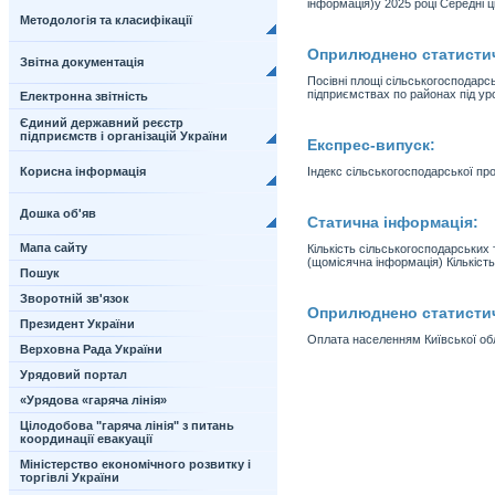
інформація)у 2025 році Середні ці
Методологія та класифікації
Оприлюднено статистичн
Звітна документація
Посівні площі сільськогосподарс
підприємствах по районах під уро
Електронна звітність
Єдиний державний реєстр
підприємств і організацій України
Експрес-випуск:
Корисна інформація
Індекс сільськогосподарської про
Дошка об'яв
Статична інформація:
Мапа сайту
Кількість сільськогосподарських 
(щомісячна інформація) Кількість.
Пошук
Зворотній зв'язок
Оприлюднено статистичн
Президент України
Оплата населенням Київської обла
Верховна Рада України
Урядовий портал
«Урядова «гаряча лінія»
Цілодобова "гаряча лінія" з питань
координації евакуації
Міністерство економічного розвитку і
торгівлі України