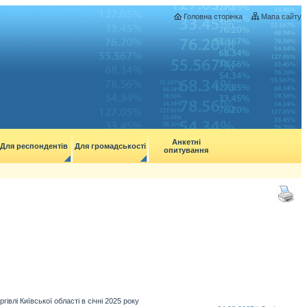
Головна сторінка
Мапа сайту
Анкетні
Для респондентів
Для громадськості
опитування
івлі Київської області в січні 2025 року