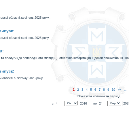
ької області за січень 2025 року...
випуск:
ської області за січень 2025 року
я:
 та послуги (до попереднього місяця) (щомісячна інформація) Індекси споживчих цін на
випуск:
ій області в лютому 2025 року
1
2
3
4
5
6
7
8
9
10
>>
...
Показати новини за період:
з
по