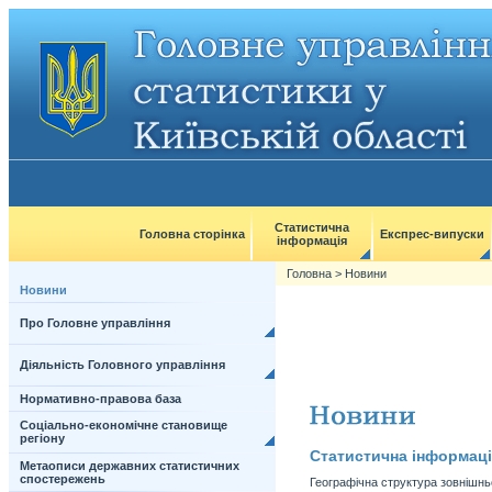
Статистична
Головна сторінка
Експрес-випуски
інформація
Головна
>
Новини
Новини
Про Головне управління
Діяльність Головного управління
Нормативно-правова база
Соціально-економічне становище
регіону
Статистична інформаці
Метаописи державних статистичних
спостережень
Географічна структура зовнішньої