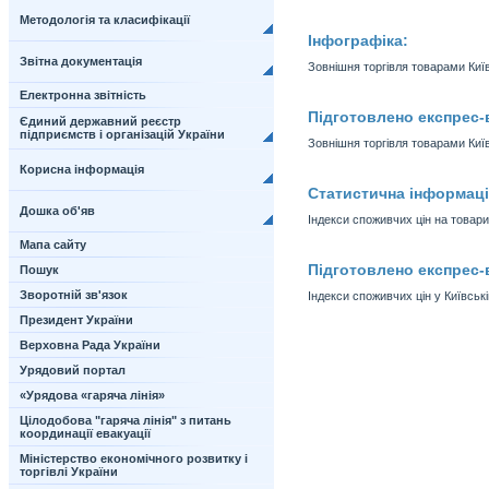
Методологія та класифікації
Інфографіка:
Звітна документація
Зовнішня торгівля товарами Київс
Електронна звітність
Підготовлено експрес-
Єдиний державний реєстр
підприємств і організацій України
Зовнішня торгівля товарами Київ
Корисна інформація
Статистична інформаці
Дошка об'яв
Індекси споживчих цін на товари
Мапа сайту
Підготовлено експрес-
Пошук
Зворотній зв'язок
Індекси споживчих цін у Київськ
Президент України
Верховна Рада України
Урядовий портал
«Урядова «гаряча лінія»
Цілодобова "гаряча лінія" з питань
координації евакуації
Міністерство економічного розвитку і
торгівлі України