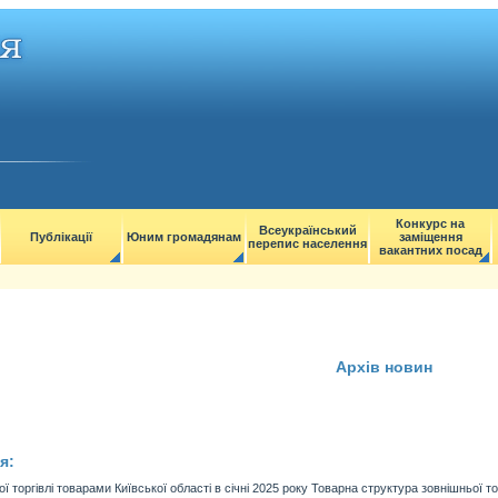
Конкурс на
Всеукраїнський
Публікації
Юним громадянам
заміщення
перепис населення
вакантних посад
Архів новин
я:
 торгівлі товарами Київської області в січні 2025 року Товарна структура зовнішньої торг