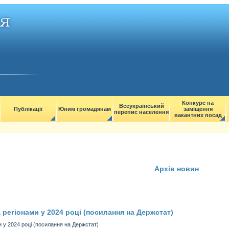
Конкурс на
Всеукраїнський
Публікації
Юним громадянам
заміщення
перепис населення
вакантних посад
Архів новин
а регіонами у 2024 році (посилання на Держстат)
ми у 2024 році (посилання на Держстат)