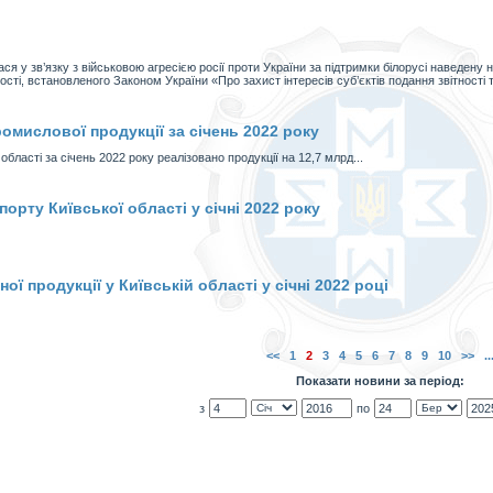
ся у зв’язку з військовою агресією росії проти України за підтримки білорусі наведен
ості, встановленого Законом України «Про захист інтересів суб’єктів подання звітності т
омислової продукції за січень 2022 року
асті за січень 2022 року реалізовано продукції на 12,7 млрд...
орту Київської області у січні 2022 року
ї продукції у Київській області у січні 2022 році
<<
1
2
3
4
5
6
7
8
9
10
>>
..
Показати новини за період:
з
по