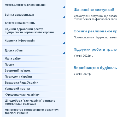
Методологія та класифікації
Шановні користувачі!
Звітна документація
Ураховуючи ситуацію, що склала
статистичної та фінансової звітн
Електронна звітність
Єдиний державний реєстр
Обсяги реалізованої пр
підприємств і організацій України
Промисловими підприємствами обл
Корисна інформація
Підсумки роботи трансп
Дошка об'яв
У січні 2022р...
Мапа сайту
Пошук
Виробництво будівельно
Зворотній зв'язок
У січні 2022р...
Президент України
Верховна Рада України
Урядовий портал
«Урядова «гаряча лінія»
Цілодобова "гаряча лінія" з питань
координації евакуації
Міністерство економічного розвитку і
торгівлі України