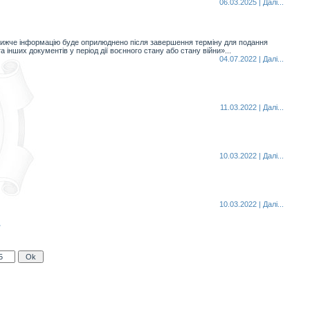
06.03.2025 | Далi...
у нижче інформацію буде оприлюднено після завершення терміну для подання
а інших документів у період дії воєнного стану або стану війни»...
04.07.2022 | Далi...
11.03.2022 | Далi...
10.03.2022 | Далi...
10.03.2022 | Далi...
.