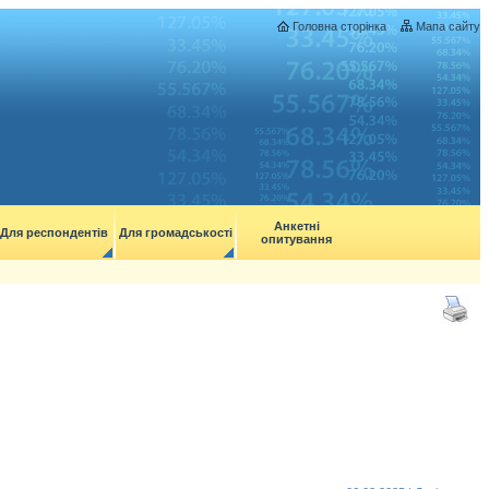
Головна сторінка
Мапа сайту
Анкетні
Для респондентів
Для громадськості
опитування