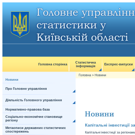
Статистична
Головна сторінка
Експрес-випуски
інформація
Головна
>
Новини
Новини
Про Головне управління
Діяльність Головного управління
Нормативно-правова база
Соціально-економічне становище
регіону
Капітальні інвестиції з
Метаописи державних статистичних
спостережень
Капітальні інвестиції за регіона