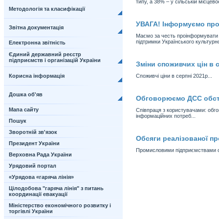
типу, а 38% – у сільській місцевос
Методологія та класифікації
УВАГА! Інформуємо про 
Звітна документація
Маємо за честь проінформувати Ва
підтримки Українського культурн
Електронна звітність
Єдиний державний реєстр
підприємств і організацій України
Зміни споживчих цін в с
Корисна інформація
Споживчі ціни в серпні 2021р...
Дошка об'яв
Обговорюємо ДСС обст
Мапа сайту
Співпраця з користувачами: обг
інформаційних потреб...
Пошук
Зворотній зв'язок
Обсяги реалізованої пр
Президент України
Промисловими підприємствами обл
Верховна Рада України
Урядовий портал
«Урядова «гаряча лінія»
Цілодобова "гаряча лінія" з питань
координації евакуації
Міністерство економічного розвитку і
торгівлі України