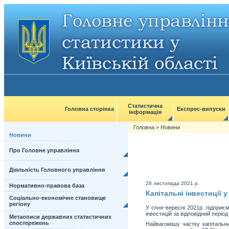
Статистична
Головна сторінка
Експрес-випуски
інформація
Головна
>
Новини
Новини
Про Головне управління
Діяльність Головного управління
26 листопада 2021 р.
Нормативно-правова база
Капітальні інвестиції у
Соціально-економічне становище
регіону
У січні–вересні 2021р. підприє
інвестицій за відповідний періо
Метаописи державних статистичних
спостережень
Найвагомішу частку капітальни