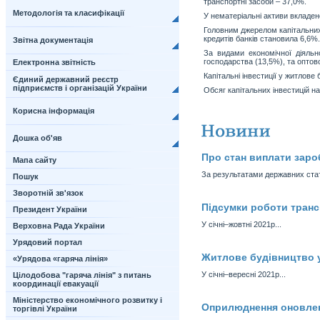
транспортні засоби – 37,0%.
Методологія та класифікації
У нематеріальні активи вкладен
Головним джерелом капітальних 
кредитів банків становила 6,6%
Звітна документація
За видами економічної діяльно
господарства (13,5%), та оптово
Електронна звітність
Капітальні інвестиції у житлове
Єдиний державний реєстр
підприємств і організацій України
Обсяг капітальних інвестицій на
Корисна інформація
Дошка об'яв
Про стан виплати зароб
Мапа сайту
За результатами державних статс
Пошук
Зворотній зв'язок
Підсумки роботи трансп
Президент України
У січні–жовтні 2021р...
Верховна Рада України
Урядовий портал
Житлове будівництво у 
«Урядова «гаряча лінія»
У січні–вересні 2021р...
Цілодобова "гаряча лінія" з питань
координації евакуації
Міністерство економічного розвитку і
Оприлюднення оновлен
торгівлі України