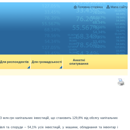
Головна сторінка
Мапа сайту
Анкетні
Для респондентів
Для громадськості
опитування
3 млн.грн капітальних інвестицій, що становить 129,8% від обсягу капітальних
влі та споруди – 54,1% усіх інвестицій, у машини, обладнання та інвентар і