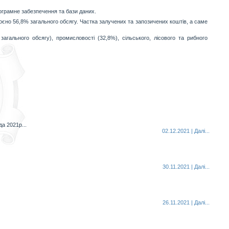
рограмне забезпечення та бази даних.
оєно 56,8% загального обсягу. Частка залучених та запозичених коштів, а саме
агального обсягу), промисловості (32,8%), сільського, лісового та рибного
а 2021р...
02.12.2021 | Далi...
30.11.2021 | Далi...
26.11.2021 | Далi...