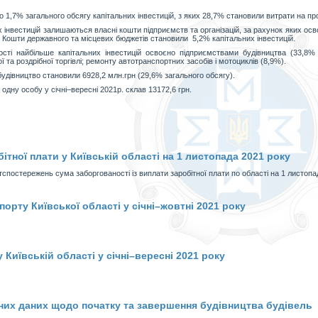
о 1,7% загального обсягу капітальних інвестицій, з яких 28,7% становили витрати на п
інвестицій залишаються власні кошти підприємств та організацій, за рахунок яких осв
. Кошти державного та місцевих бюджетів становили 5,2% капітальних інвестицій.
сті найбільше капітальних інвестицій освоєно підприємствами будівництва (33,8% з
ї та роздрібної торгівлі; ремонту автотранспортних засобів і мотоциклів (8,9%).
 будівництво становили 6928,2 млн.грн (29,6% загального обсягу).
 одну особу у січні–вересні 2021р. склав 13172,6 грн.
ітної плати у Київській області на 1 листопада 2021 року
постережень сума заборгованості із виплати заробітної плати по області на 1 листопад
орту Київської області у січні–жовтні 2021 року
Київській області у січні–вересні 2021 року
их даних щодо початку та завершення будівництва будівель