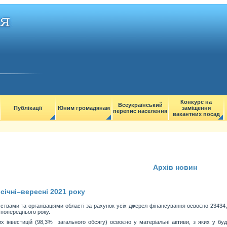
Конкурс на
Всеукраїнський
Публікації
Юним громадянам
заміщення
перепис населення
вакантних посад
Архів новин
 січні–вересні 2021 року
мствами та організаціями області за рахунок усіх джерел фінансування освоєно 23434,
д попереднього року.
х інвестицій (98,3% загального обсягу) освоєно у матеріальні активи, з яких у буді