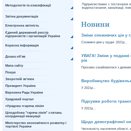
Підприємствами з постачання еле
Методологія та класифікації
водопостачання, каналізації, пов
Звітна документація
Електронна звітність
Єдиний державний реєстр
Зміни споживчих цін у г
підприємств і організацій України
Споживчі ціни у грудні 2021р...
Корисна інформація
УВАГА! Зміни у поданні
Дошка об'яв
рік
Мапа сайту
Просимо ознайомитися з деякими 
Пошук
Зворотній зв'язок
Виробництво будівельно
Президент України
У 2021р...
Верховна Рада України
Урядовий портал
Підсумки роботи трансп
«Урядова «гаряча лінія»
У 2021р...
Цілодобова "гаряча лінія" з питань
координації евакуації
Щодо демографічної сит
Міністерство економічного розвитку і
торгівлі України
Чисельність населення області, 