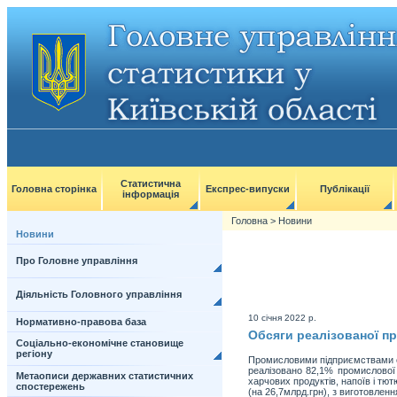
Статистична
Головна сторінка
Експрес-випуски
Публікації
інформація
Головна
>
Новини
Новини
Про Головне управління
Діяльність Головного управління
10 січня 2022 р.
Нормативно-правова база
Обсяги реалізованої пр
Соціально-економічне становище
регіону
Промисловими підприємствами об
реалізовано 82,1% промислової 
Метаописи державних статистичних
харчових продуктів, напоїв і тют
спостережень
(на 26,7млрд.грн), з виготовленн