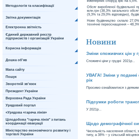
інженерних споруд зріс на 5,5%.
Методологія та класифікації
Обсяг виробленої будівельної п
млн.грн (38,3% загального обсяг
(9,3% та 29,0% відповідно), буді
Звітна документація
Нове будівництво склало 27,0% 
технічне переоснащення – 48,3%
Електронна звітність
Єдиний державний реєстр
підприємств і організацій України
Корисна інформація
Зміни споживчих цін у г
Дошка об'яв
Споживчі ціни у грудні 2021р...
Мапа сайту
УВАГА! Зміни у поданні
Пошук
рік
Зворотній зв'язок
Просимо ознайомитися з деякими 
Президент України
Верховна Рада України
Підсумки роботи трансп
Урядовий портал
У 2021р...
«Урядова «гаряча лінія»
Цілодобова "гаряча лінія" з питань
Щодо демографічної сит
координації евакуації
Міністерство економічного розвитку і
Чисельність населення області, 
торгівлі України
типу, а 38% – у сільській місцевос