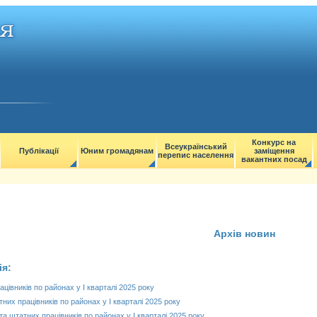
Конкурс на
Всеукраїнський
Публікації
Юним громадянам
заміщення
перепис населення
вакантних посад
Архів новин
ія:
цівників по районах у І кварталі 2025 року
них працівників по районах у І кварталі 2025 року
а штатних працівників по районах у І кварталі 2025 року