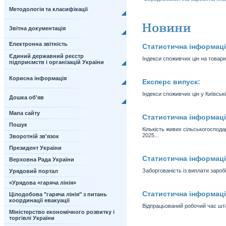
Методологія та класифікації
Звітна документація
Електронна звітність
Статистична інформаці
Єдиний державний реєстр
Індекси споживчих цін на товари 
підприємств і організацій України
Корисна інформація
Експерс випуск:
Індекси споживчих цін у Київські
Дошка об'яв
Мапа сайту
Статистична інформаці
Пошук
Кількість живих сільськогоспода
2025...
Зворотній зв'язок
Президент України
Статистична інформаці
Верховна Рада України
Заборгованість із виплати заробі
Урядовий портал
«Урядова «гаряча лінія»
Статистична інформаці
Цілодобова "гаряча лінія" з питань
координації евакуації
Відпрацьований робочий час штат
Міністерство економічного розвитку і
торгівлі України