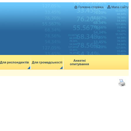
Головна сторінка
Мапа сайту
Анкетні
Для респондентів
Для громадськості
опитування