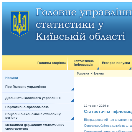
Статистична
Головна сторінка
Експрес-випуски
інформація
Головна
>
Новини
Новини
Про Головне управління
Діяльність Головного управління
12 травня 2026 р.
Нормативно-правова база
Статистична інфломац
Соціально-економічне становище
регіону
Відпрацьований час штатних пра
Метаописи державних статистичних
Середньооблікова кількість штат
спостережень
Середньомісячна заробітна плат