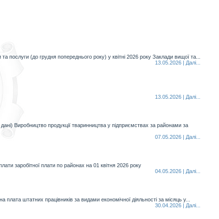
 та послуги (до грудня попереднього року) у квітні 2026 року Заклади вищої та...
13.05.2026 | Далi...
13.05.2026 | Далi...
ні дані) Виробництво продукції тваринництва у підприємствах за районами за
07.05.2026 | Далi...
плати заробітної плати по районах на 01 квітня 2026 року
04.05.2026 | Далi...
 плата штатних працівників за видами економічної діяльності за місяць у...
30.04.2026 | Далi...