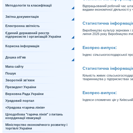
Методологія та класифікації
Відпрацьований робочий час штат
видами економічної діяльності у ч
Звітна документація
Статистична інформаці
Електронна звітність
Виробництво культур зернових і 
Єдиний державний реєстр
липня 2026 року Виробництво яч
підприємств і організацій України
Корисна інформація
Експрес-випуск:
Індекс сільськогосподарської про
Дошка об'яв
Мапа сайту
Статистична інформаці
Пошук
Кількість живих сільськогосподар
тваринництва у підприємствах за
Зворотній зв'язок
Президент України
Експрес-випуск:
Верховна Рада України
Індекси споживчих цін у Київській
Урядовий портал
«Урядова «гаряча лінія»
Цілодобова "гаряча лінія" з питань
координації евакуації
Міністерство економічного розвитку і
торгівлі України