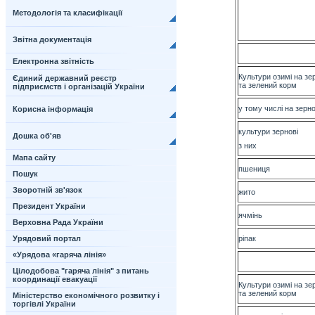
Методологія та класифікації
Звітна документація
Електронна звітність
Культури озимі на зе
Єдиний державний реєстр
та зелений корм
підприємств і організацій України
у тому числі на зерн
Корисна інформація
культури зернові
Дошка об'яв
з них
Мапа сайту
пшениця
Пошук
Зворотній зв'язок
жито
Президент України
ячмінь
Верховна Рада України
Урядовий портал
ріпак
«Урядова «гаряча лінія»
Цілодобова "гаряча лінія" з питань
координації евакуації
Культури озимі на зе
та зелений корм
Міністерство економічного розвитку і
торгівлі України