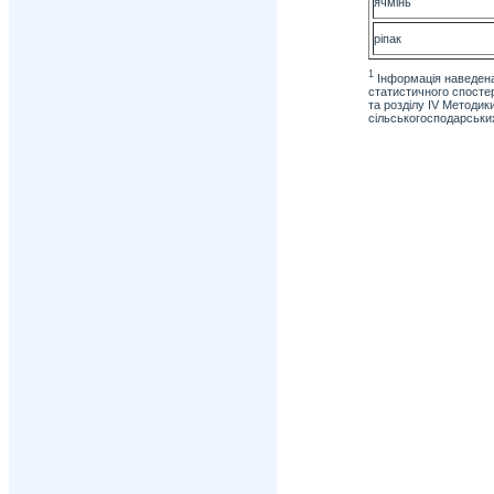
ячмінь
ріпак
1
Інформація наведена 
статистичного спостер
та розділу ІV Методик
сільськогосподарських