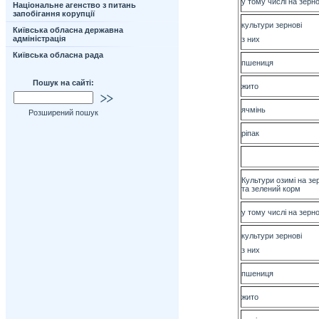
у тому числі на зерн
Національне агенство з питань
запобігання корупції
культури зернові
Київська обласна державна
адміністрація
з них
Київська обласна рада
пшениця
Пошук на сайті:
жито
ячмінь
Розширений пошук
ріпак
Культури озимі на зе
та зелений корм
у тому числі на зерн
культури зернові
з них
пшениця
жито