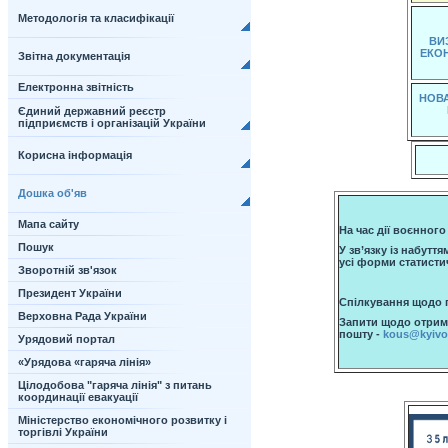
Методологія та класифікації
ВИ
ЕКОН
Звітна документація
Електронна звітність
НОВА
Єдиний державний реєстр
підприємств і організацій України
Корисна інформація
Дошка об'яв
Мапа сайту
На час дії воєнного
Пошук
У зв’язку із набутт
усі форми статисти
Зворотній зв'язок
Президент України
Спілкування щодо по
Верховна Рада України
Запити щодо отрима
пошту -
kous@kyivob
Урядовий портал
«Урядова «гаряча лінія»
Цілодобова "гаряча лінія" з питань
координації евакуації
Міністерство економічного розвитку і
торгівлі України