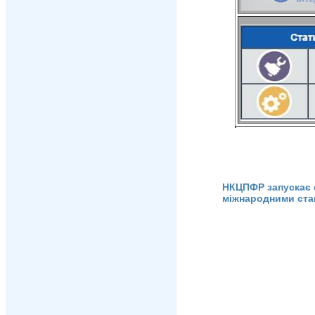
НКЦПФР запускає си
міжнародними ста