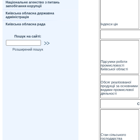
Національне агенство з питань
запобігання корупції
Київська обласна державна
адміністрація
Київська обласна рада
Індекси цін
Пошук на сайті:
Розширений пошук
Підсумки роботи
промисловості
Київської області
Обсяг реалізованої
продукції за основними
видами промислової
діяльності
С
Стан сільського
господарства