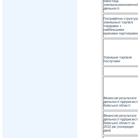
Інвестиції
зовнішньоекономічної
діяльності
Географічна структур
зовнішньої торгівлі
товарами з
найбільшими
країнами-партнерами
Зовнішня торгівля
послугами
Фінансові результати
діяльності підприємст
Київської області
Фінансові результати
діяльності підприємст
Київської області за
2010 рік (попередні
дані)