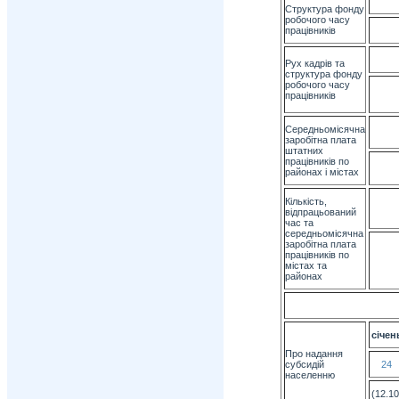
Структура фонду
робочого часу
працівників
Рух кадрів та
структура фонду
робочого часу
працівників
Середньомісячна
заробітна плата
штатних
працівників по
районах і містах
Кількість,
відпрацьований
час та
середньомісячна
заробітна плата
працівників по
містах та
районах
січен
Про надання
субсидій
24
населенню
(12.10