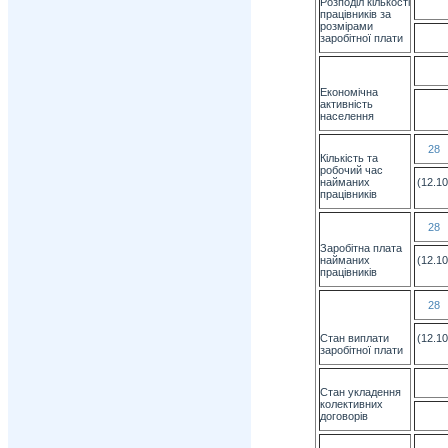
Розподіл кількості
працівників за
розмірами
заробітної плати
Економічна
активність
населення
28
Кількість та
робочий час
найманих
(12.10
працівників
28
Заробітна плата
найманих
(12.10
працівників
28
Стан виплати
(12.10
заробітної плати
Стан укладення
колективних
договорів