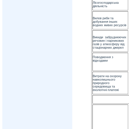
Лісогосподарська
діяльність
Вилов риби та
добування інших
водних живих ресурсів
Викиди забруднюючих
речовин і парникових
газів у атмосферу від
стаціонарних джерел
Поводження з
відходами
Витрати на охорону
навколишнього
природного
середовища та
екологічні платежі