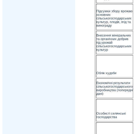
Підсумки збору врожаю
основних
сільськогосподарських
культур, плодів, ягід та
винограду
Внесення мінеральних
та органічних добрив
під урожай
сільськогосподарських
культур
Облік худоби
Економічні результати
сільськогосподарського
виробництва (попередні
дані)
Особисті селянські
господарства