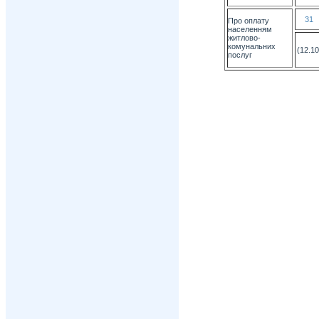
31
Про оплату
населенням
житлово-
комунальних
(12.10
послуг