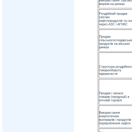
використання торгово
мережі на ринках
Роздрібний продаж
світлих
нафтопродуктів та га
через АЗС і АГНКС
Продаж
сільськогосподарськи
продуктів на міських
ринках
Структура роздрібног
товарообороту
підприємств
Продаж і запаси
товарів (продукції) в
оптовій торгівлі
Використання
енергетичних
матеріалів і продуктів
перероблення нафти