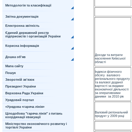
Методологія та класифікації
Звітна документація
Електронна звітність
Єдиний державний реєстр
підприємств і організацій України
Корисна інформація
Доходи та витрати
Дошка об'яв
населення
Київської
області
Мапа сайту
Індекси фізичного
Пошук
обсягу валового
регіонального продукту
Зворотній зв'язок
та валової доданої
вартості за видами
Президент України
економічної діяльності
за оперативними
Верховна Рада України
даними за 2010 рік
Урядовий портал
«Урядова «гаряча лінія»
Валовий регіональний
Цілодобова "гаряча лінія" з питань
продукт у 2009 році
координації евакуації
Міністерство економічного розвитку і
торгівлі України