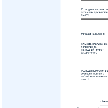
Розподіл померлих за
окремими причинами
смерті
Міграція населення
Кількість народжених,
померлих та
природний приріст
(скорочення)
Розподіл померлих ві
зовнішніх причин у
побуті за причинами
смерті
січен