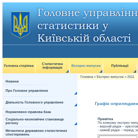
Статистична
Головна сторінка
Експрес-випуски
Публікації
інформація
Головна
>
Експрес-випуски
>
2011
Новини
Про Головне управління
Діяльність Головного управління
Графік оприлюдненн
Нормативно-правова база
Примітка
Соціально-економічне становище
По кожному експрес-випу
регіону
- верхній рядок – орієнт
- нижній рядок – період, 
Метаописи державних статистичних
спостережень