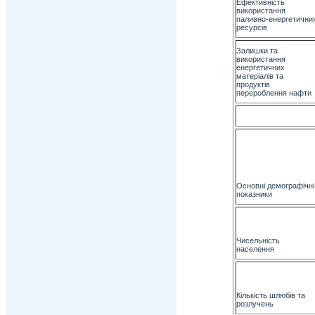
Ефективність
використання
паливно-енергетични
ресурсів
Залишки та
використання
енергетичних
матеріалів та
продуктів
перероблення нафти
Основні демографічні
показники
Чисельність
населення
Кількість шлюбів та
розлучень