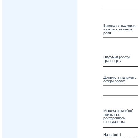
Виконання наукових т
науково-технічних
робіт
Підсумки роботи
транспорту
Діяльність підприємс
сфери послуг
Мережа роздрібної
торгівлі та
ресторанного
господарства
Наявність і