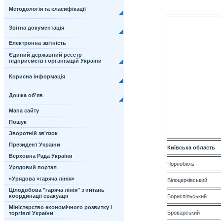
Методологія та класифікації
Звітна документація
Електронна звітність
Єдиний державний реєстр
підприємств і організацій України
Корисна інформація
Дошка об'яв
Мапа сайту
Пошук
Зворотній зв'язок
Президент України
К
иївська область
Верховна Рада України
Чорнобиль
Урядовий портал
«Урядова «гаряча лінія»
Білоцерківський
Цілодобова "гаряча лінія" з питань
координації евакуації
Бориспільський
Міністерство економічного розвитку і
Броварський
торгівлі України