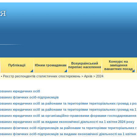
Конкурс на
Всеукраїнський
Публікації
Юним громадянам
заміщення
перепис населення
вакантних посад
>
• Реєстр респондентів статистичних спостережень
>
Архів
>
2024
рованих юридичних осіб
рованих фізичних осіб-підприємців
рованих юридичних осіб за районами та територіями територіальних громад з роз
рованих юридичних осіб за районами та територіями територіальних громад на 1 
рованих юридичних осіб за організаційно-правовими формами господарювання н
рованих юридичних осіб за видами економічної діяльності на 1 квітня 2024 року
рованих фізичних осіб-підприємців за районами та територіями територіальних г
рованих фізичних осіб-підприємців за видами економічної діяльності на 1 квітня