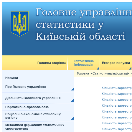
Статистична
Головна сторінка
Експрес-випуски
інформація
Головна
>
Статистична інформація
Новини
Про Головне управління
Кількість зареєст
Кількість зареєст
Діяльність Головного управління
Кількість зареєст
Кількість зареєст
Нормативно-правова база
Кількість зареєст
Соціально-економічне становище
Кількість зареєст
регіону
Кількість зареєст
Метаописи державних статистичних
спостережень
Кількість зареєст