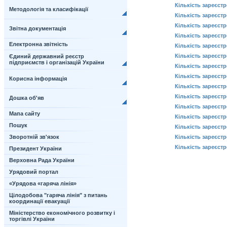
Кількість зареєст
Методологія та класифікації
Кількість зареєст
Кількість зареєст
Звітна документація
Кількість зареєст
Електронна звітність
Кількість зареєст
Кількість зареєст
Єдиний державний реєстр
підприємств і організацій України
Кількість зареєст
Кількість зареєст
Корисна інформація
Кількість зареєст
Кількість зареєст
Дошка об'яв
Кількість зареєст
Мапа сайту
Кількість зареєст
Пошук
Кількість зареєст
Зворотній зв'язок
Кількість зареєст
Кількість зареєстр
Президент України
Верховна Рада України
Урядовий портал
«Урядова «гаряча лінія»
Цілодобова "гаряча лінія" з питань
координації евакуації
Міністерство економічного розвитку і
торгівлі України