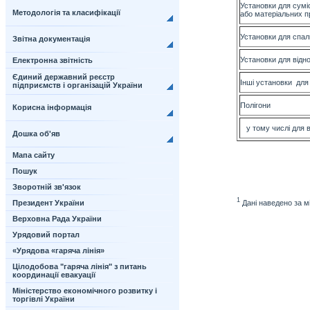
Установки для сумі
Методологія та класифікації
або матеріальних п
Установки для спал
Звітна документація
Установки для відно
Електронна звітність
Єдиний державний реєстр
Інші установки для 
підприємств і організацій України
Полігони
Корисна інформація
у тому числі для в
Дошка об'яв
Мапа сайту
Пошук
Зворотній зв'язок
1
Дані наведено за м
Президент України
Верховна Рада України
Урядовий портал
«Урядова «гаряча лінія»
Цілодобова "гаряча лінія" з питань
координації евакуації
Міністерство економічного розвитку і
торгівлі України