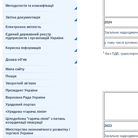
Методологія та класифікації
Звітна документація
202
4
Електронна звітність
Загальне надходжен
Єдиний державний реєстр
підприємств і організацій України
у тому числі куплено
Корисна інформація
1
Без ПДВ, транспортни
Дошка об'яв
Мапа сайту
Пошук
Зворотній зв'язок
Президент України
Верховна Рада України
Урядовий портал
«Урядова «гаряча лінія»
Цілодобова "гаряча лінія" з питань
координації евакуації
202
3
Міністерство економічного розвитку і
торгівлі України
Загальне надходжен