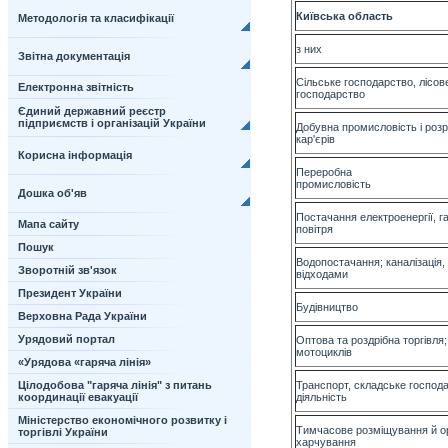
Київська область
Методологія та класифікації
з них
Звітна документація
Сільське господарство, лісов
Електронна звітність
го
Єдиний державний реєстр
підприємств і організацій України
Добувна промисловість і роз
к
Корисна інформація
Переробна
пр
Дошка об'яв
Постачання електроенергії, га
Мапа сайту
п
Пошук
Водопостачання; каналізація,
Зворотній зв'язок
ві
Президент України
Бу
Верховна Рада України
Урядовий портал
Оптова та роздрібна торгівля
мо
«Урядова «гаряча лінія»
Цілодобова "гаряча лінія" з питань
Транспорт, складське господа
координації евакуації
ді
Міністерство економічного розвитку і
Тимчасове розміщування й ор
торгівлі України
ха