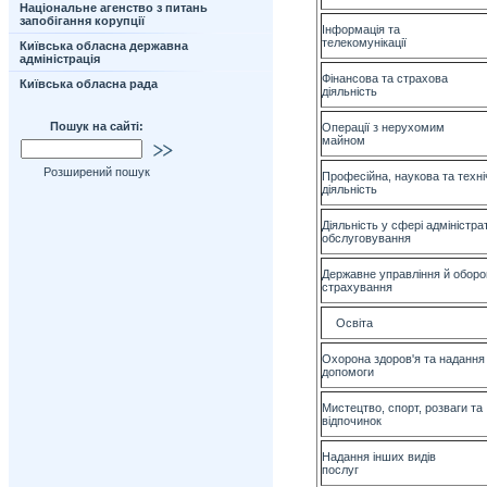
Національне агенство з питань
запобігання корупції
Інформація та
тел
Київська обласна державна
адміністрація
Фінансова та страхова
Київська обласна рада
ді
Пошук на сайті:
Операції з нерухомим
м
Розширений пошук
Професійна, наукова та техні
ді
Діяльність у сфері адміністр
обс
Державне управління й оборон
ст
О
Охорона здоров'я та надання 
д
Мистецтво, спорт, розваги та
ві
Надання інших видів
п